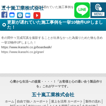
ホーム
-
お知らせ
-
更新が遅れていた施工事例を一挙10物件UPしまし
五十嵐工業株式会社
た！
更新が遅れていた施工事例を一挙10物件UPしまし
た！
冬の間中々完成写真を撮影することが出来なかった為撮りためた物も含め
一挙10物件UPしました！
https://www.ikarashi.co.jp/boardwalk/
https://www.ikarashi.co.jp/gran/
心豊かな生活への提案・・・・！「お客様と心の通い合う製品作り
を」これがテーマです。
五十嵐工業株式会社
ホーム
自由で強い カーポート
屋上を活用 カーポート
製作の流れ