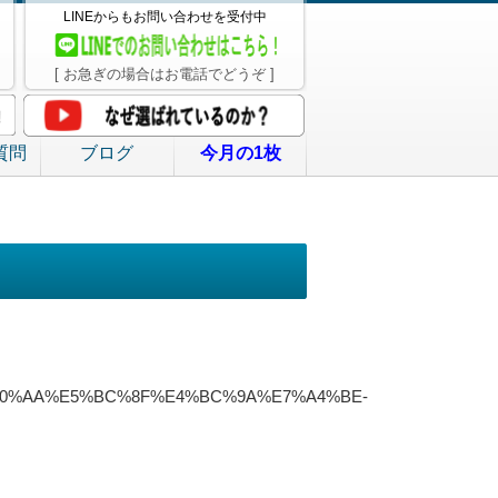
LINEからもお問い合わせを受付中
[ お急ぎの場合はお電話でどうぞ ]
質問
ブログ
今月の1枚
E6%A0%AA%E5%BC%8F%E4%BC%9A%E7%A4%BE-