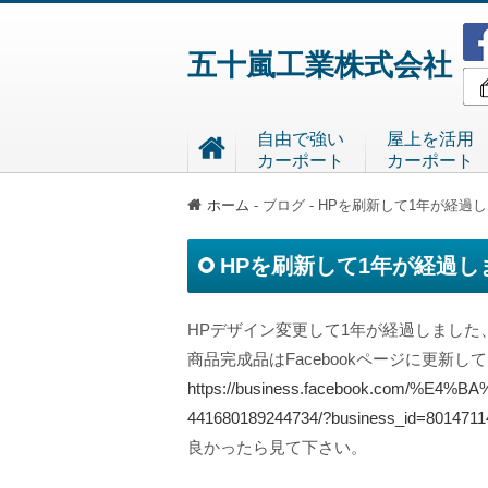
五十嵐工業株式会社
自由で強い
屋上を活用
カーポート
カーポート
ホーム
-
ブログ
-
HPを刷新して1年が経過
HPを刷新して1年が経過し
HPデザイン変更して1年が経過しまし
商品完成品はFacebookページに更新し
https://business.facebook.com
441680189244734/?business_id=801471
良かったら見て下さい。