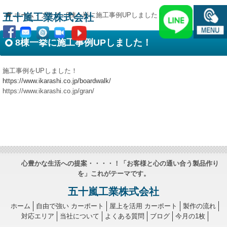
ホーム
-
ブログ
-
8棟一挙に施工事例UPしました！
五十嵐工業株式会社
8棟一挙に施工事例UPしました！
施工事例をUPしました！
https://www.ikarashi.co.jp/boardwalk/
https://www.ikarashi.co.jp/gran/
心豊かな生活への提案・・・・！「お客様と心の通い合う製品作り
を」これがテーマです。
五十嵐工業株式会社
ホーム
自由で強い カーポート
屋上を活用 カーポート
製作の流れ
対応エリア
当社について
よくある質問
ブログ
今月の1枚