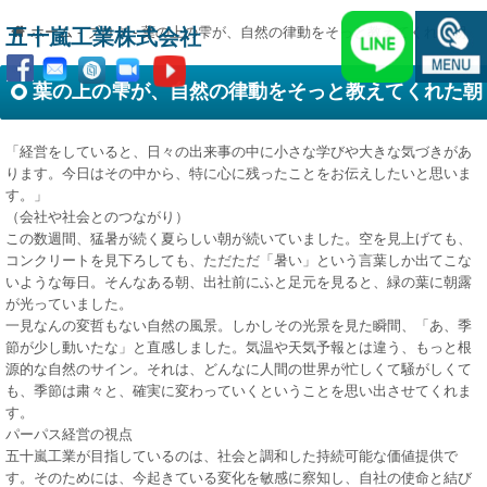
ホーム
-
ブログ
-
葉の上の雫が、自然の律動をそっと教えてくれた朝
五十嵐工業株式会社
葉の上の雫が、自然の律動をそっと教えてくれた朝
「経営をしていると、日々の出来事の中に小さな学びや大きな気づきがあ
ります。今日はその中から、特に心に残ったことをお伝えしたいと思いま
す。」
（会社や社会とのつながり）
この数週間、猛暑が続く夏らしい朝が続いていました。空を見上げても、
コンクリートを見下ろしても、ただただ「暑い」という言葉しか出てこな
いような毎日。そんなある朝、出社前にふと足元を見ると、緑の葉に朝露
が光っていました。
一見なんの変哲もない自然の風景。しかしその光景を見た瞬間、「あ、季
節が少し動いたな」と直感しました。気温や天気予報とは違う、もっと根
源的な自然のサイン。それは、どんなに人間の世界が忙しくて騒がしくて
も、季節は粛々と、確実に変わっていくということを思い出させてくれま
す。
パーパス経営の視点
五十嵐工業が目指しているのは、社会と調和した持続可能な価値提供で
す。そのためには、今起きている変化を敏感に察知し、自社の使命と結び