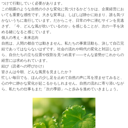
つけて行動していく必要があります。
この朝露のような自然の小さな変化に気づけるかどうかは、企業経営にお
いても重要な感性です。大きな変革は、しばしば静かに始まり、誰も気づ
かないうちに進行しています。だからこそ、日常の中に潜むサインを見逃
さず、「今、どんな風が吹いているのか」を感じることが、次の一手を決
める鍵になると感じています。
個人の考え・未来志向
自然は、人間の都合では動きません。私たちの事業活動も、決して自己完
結であってはならないはずです。社会の流れや時代の変化と対話しなが
ら、自分たちの立ち位置や役割を見つめ直す——そんな姿勢がこれからの
経営には求められています。
結び（読者への呼びかけ）
皆さんは今朝、どんな風景を見ましたか？
忙しい毎日でも、ほんの少し足を止めて自然の声に耳を澄ませてみると、
心の中に静かな変化が起こるかもしれません。自然の流れに寄り添いなが
ら、私たちの仕事もまた「次の季節」へと歩みを進めていきましょう。