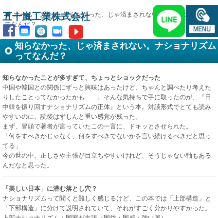
ホーム
-
ブログ
-
知らなかった、じゃ済まされない。ナショナリズムっ
五十嵐工業株式会社
てなんだ？
知らなかった、じゃ済まされない。ナショナリズム
ってなんだ？
知らなかったことが多すぎて、ちょっとショックだった
中国や韓国との関係にずっと興味はあったけど、ちゃんと調べたり考えた
りしたことってなかったかも……。そんな気持ちで手に取ったのが、『日
中韓を振り回すナショナリズムの正体』という本。対談形式でとても読み
やすいのに、読後はずしんと重い感覚が残った。
まず、冒頭で著者が言っていたこの一言に、ドキッとさせられた。
「何をすべきかじゃなく、何をすべきでないかを言い続けるべきだと思っ
てる」
今の世の中、正しさや主張が目立ちやすいけれど、そうじゃない軸もある
んだなと思った。
「美しい日本」に潜む落とし穴？
ナショナリズムって聞くと難しく感じるけど、この本では「上部構造」と
「下部構造」に分けて説明されていて、それがすごく分かりやすかった。
上部ナショナリズム：国家が主語（国益・国威・強い国）