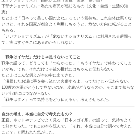
下部ナショナリズム：私たち市民が感じるもの（文化・自然・生活の知
恵）
たとえば「日本って美しい国だよね」っていう気持ち。これ自体は悪くな
いけど、それを国家が都合よく利用しちゃうと、危ない方向に転がること
もある。
「いいナショナリズム」が「危ないナショナリズム」に利用される瞬間っ
て、実はすぐそこにあるのかもしれない。
「戦争はイヤだ」だけじゃ足りないってこと
戦争の話って、どうしても「つらかった」「もうイヤだ」で終わってしま
いがち。でも、それだけじゃ後の世代にはちゃんと伝わらない。
たとえばこんな例えが本の中に出てきた。
「沸騰したお湯に手を突っ込むと火傷するよ」ってだけじゃ伝わらない。
100度のお湯がどうして危ないのか、皮膚がどうなるのか、そこまで知らな
いと行動にはつながらない。
「戦争はダメ」って気持ちをどう伝えるか、考えさせられた。
自分の考え、本当に自分で考えたもの？
正直、ネットやテレビでよく見る「日本スゴイ系」の話って、気持ちよく
て好きだった。でもこの本を読んで、「それ、本当に自分で調べて考えた
こと？」と問われた気がした。