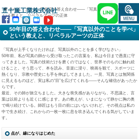
ホーム
-
ブログ
-
50年目の答え合わせ――「写真以外のことを学べ」と
五十嵐工業株式会社
いう教えと、リベラルアーツの正体
50年目の答え合わせ――「写真以外のことを学べ」
という教えと、リベラルアーツの正体
「写真が上手くなりたければ、写真以外のことを多く学びなさい」
50年前、私が写真の師から受け取ったこの言葉を、私は今日まで愚直に守
ってきました。写真の技術だけを磨くのではなく、世界そのものに触れ続
けること。そう思って、本を読み、音楽に浸り、映画を観て、スポーツに
熱くなり、宗教や歴史にも手を伸ばしてきました。一見、写真とは無関係
に見えるものほど、実は私の“目”を広げてくれる――そんな確信があったか
らです。
最近、その師が旅立ちました。大きな喪失感がありながら、不思議と、言
葉は以前よりも近くに感じます。あの教えが、いまになって静かに胸の奥
で鳴り続けている。師匠はもう目の前にはいないけれど、その視点は私の
中で生き続け、これからの一枚一枚に息を吹き込んでくれる気がしていま
す。
点が、線になりはじめた