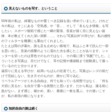
見えないものを写す、ということ
50年前の私は、綺麗なものや驚くべき記録を追い求めていました。けれど
今の私は、そこにある「空気感」や「音」、そして「名もなき情報」を写
したい。スポーツ観戦で感じた一瞬の緊張、音楽が描く目に見えない旋
律、本が教えてくれた深い洞察……。それら“写真以外”の学びが、私の感性
のフィルターを幾層にも重ねてくれました。
たとえば雨の夕暮れ、誰も足を止めない路地で、私はふと本で読んだ一節
を思い出し、音楽の残響のように濡れた光を感じたことがあります。シャ
ッターを切ったのは景色そのものではなく、その場に漂う“気配”でした。こ
ういうとき写真は、目だけでなく、耳や記憶や価値観まで総動員して撮っ
ているのだと分かります。
遠回りに見える学びが、結局いちばんの近道でした。写真はレンズの前だ
けで完結しない。生き方そのものが、静かに写り込む。
リベラルアーツがくれる自由は、何でも知っている状態ではなく、「何を
大切に見るか」を自分で選べる状態だと思います。だから私は、撮る前に
急がない。まず感じ、確かめ、迷い、最後に一枚を選ぶ。その迷いこそ
が、私の表現の根になります。
知的自由の旅は続く