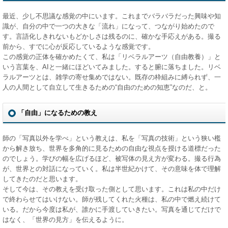
最近、少し不思議な感覚の中にいます。これまでバラバラだった興味や知
識が、自分の中で一つの大きな「流れ」になって、つながり始めたので
す。言語化しきれないもどかしさは残るのに、確かな手応えがある。撮る
前から、すでに心が反応しているような感覚です。
この感覚の正体を確かめたくて、私は「リベラルアーツ（自由教養）」と
いう言葉を、AIと一緒にほどいてみました。すると腑に落ちました。リベ
ラルアーツとは、雑学の寄せ集めではない。既存の枠組みに縛られず、一
人の人間として自立して生きるための“自由のための知恵”なのだ、と。
「自由」になるための教え
師の「写真以外を学べ」という教えは、私を「写真の技術」という狭い檻
から解き放ち、世界を多角的に見るための自由な視点を授ける道標だった
のでしょう。学びの幅を広げるほど、被写体の見え方が変わる。撮る行為
が、世界との対話になっていく。私は半世紀かけて、その意味を体で理解
してきたのだと思います。
そして今は、その教えを受け取った側として思います。これは私の中だけ
で終わらせてはいけない。師が残してくれた火種は、私の中で燃え続けて
いる。だから今度は私が、誰かに手渡していきたい。写真を通じてだけで
はなく、「世界の見方」を伝えるように。