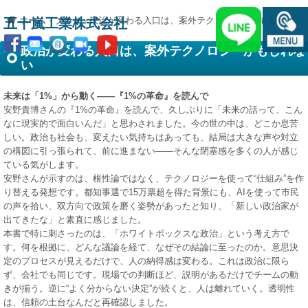
ホーム
-
ブログ
-
政治が変わる入口は、案外テクノロジーかもしれない
五十嵐工業株式会社
政治が変わる入口は、案外テクノロジーかもしれな
い
未来は「1%」から動く——『1%の革命』を読んで
安野貴博さんの『1%の革命』を読んで、久しぶりに「未来の話って、こん
なに現実的で面白いんだ」と思わされました。今の世の中は、どこか息苦
しい。政治も社会も、変えたい気持ちはあっても、結局は大きな声や対立
の構図に引っ張られて、前に進まない——そんな閉塞感を多くの人が感じ
ている気がします。
安野さんが示すのは、根性論ではなく、テクノロジーを使って“仕組み”を作
り替える発想です。都知事選で15万票超を得た背景にも、AIを使って市民
の声を拾い、双方向で政策を磨く姿勢があったと知り、「新しい政治家が
出てきたな」と素直に感じました。
本書で特に刺さったのは、「ホワイトボックスな政治」という考え方で
す。何を根拠に、どんな議論を経て、なぜその結論に至ったのか。意思決
定のプロセスが見えるだけで、人の納得感は変わる。これは政治に限ら
ず、会社でも同じです。現場での判断ほど、説明があるだけでチームの動
きが揃う。逆に“よく分からない決定”が続くと、人は離れていく。透明性
は、信頼の土台なんだと再確認しました。