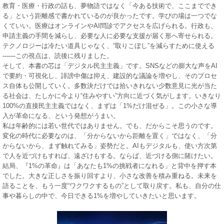
教育・医療・行政の話も、夢物語ではなく「今ある技術で、ここまででき
る」という距離感で書かれているのが良かったです。学びの場は一つでな
くていい。医療はオンラインやAI問診でアクセスを広げられる。行政も、
申請主義の手間を減らし、必要な人に必要な支援が届く形へ寄せられる。
テクノロジーは冷たい道具じゃなく、“取りこぼし”を減らすために使える
——この視点は、読後に残りました。
そして、本書の芯は「デジタル民主主義」です。SNSなどの膨大な声をAI
で要約・可視化し、誹謗中傷は抑え、建設的な議論を増やし、そのプロセ
ス自体も公開していく。多数決だけでは拾いきれない少数意見に光が当た
る社会は、たしかに今より“住みやすい”方向に近づく気がします。いきなり
100%の直接民主主義ではなく、まずは「1%だけ混ぜる」。この小さな導
入が革命になる、という発想がうまい。
私は年齢的には若い世代ではありません。でも、だからこそ思うのです。
変化の時代に必要なのは、「分からないから距離を置く」ではなく、「分
からないから、まず触れてみる」姿勢だと。AIもデジタルも、使い方次第
で人を近づけもすれば、遠ざけもする。ならば、近づける側に賭けたい。
結局、『1%の革命』は「あなたも1%の挑戦者になれる」と背中を押す本
でした。大きな正しさを振り回すより、小さな改善を積み重ねる。未来を
語ることを、もう一度“ワクワクするもの”として取り戻す。私も、自分の仕
事や暮らしの中で、今日できる1%を増やしていきたいと思います。