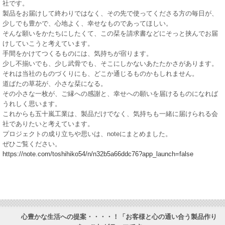
社です。
製品をお届けして終わりではなく、その先で使ってくださる方の毎日が、
少しでも豊かで、心地よく、幸せなものであってほしい。
そんな願いをかたちにしたくて、この栞を請求書などにそっと挟んでお届
けしていこうと考えています。
手間をかけてつくるものには、気持ちが宿ります。
少し不揃いでも、少し武骨でも、そこにしかないあたたかさがあります。
それは当社のものづくりにも、どこか通じるものかもしれません。
道ばたの草花が、小さな栞になる。
その小さな一枚が、ご縁への感謝と、幸せへの願いを届けるものになれば
うれしく思います。
これからも五十嵐工業は、製品だけでなく、気持ちも一緒に届けられる会
社でありたいと考えています。
プロジェクトの成り立ちや思いは、noteにまとめました。
ぜひご覧ください。
https://note.com/toshihiko54/n/n32b5a66ddc76?app_launch=false
心豊かな生活への提案・・・・！「お客様と心の通い合う製品作り