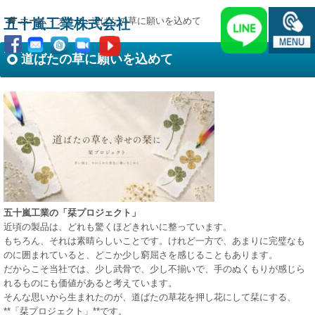
ホーム
-
ブログ
-
道ばたの草に願いを込めて
五十嵐工業株式会社
道ばたの草に願いを込めて
五十嵐工業の「栞プロジェクト」
近頃の製品は、どれも驚くほどきれいに整っています。
もちろん、それは素晴らしいことです。けれど一方で、あまりに完璧なも
のに囲まれていると、どこか少し窮屈さを感じることもあります。
だからこそ当社では、少し武骨で、少し不揃いで、手のぬくもりが感じら
れるものにも価値があると考えています。
そんな思いから生まれたのが、道ばたの草花を押し花にして栞にする、
**「栞プロジェクト」**です。