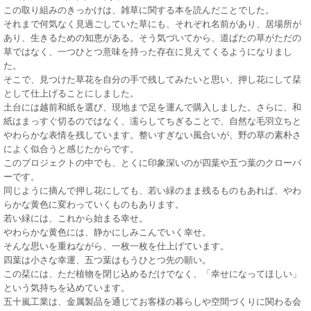
この取り組みのきっかけは、雑草に関する本を読んだことでした。
それまで何気なく見過ごしていた草にも、それぞれ名前があり、居場所が
あり、生きるための知恵がある。そう気づいてから、道ばたの草がただの
草ではなく、一つひとつ意味を持った存在に見えてくるようになりまし
た。
そこで、見つけた草花を自分の手で残してみたいと思い、押し花にして栞
として仕上げることにしました。
土台には越前和紙を選び、現地まで足を運んで購入しました。さらに、和
紙はまっすぐ切るのではなく、濡らしてちぎることで、自然な毛羽立ちと
やわらかな表情を残しています。整いすぎない風合いが、野の草の素朴さ
によく似合うと感じたからです。
このプロジェクトの中でも、とくに印象深いのが四葉や五つ葉のクローバ
ーです。
同じように摘んで押し花にしても、若い緑のまま残るものもあれば、やわ
らかな黄色に変わっていくものもあります。
若い緑には、これから始まる幸せ。
やわらかな黄色には、静かにしみこんでいく幸せ。
そんな思いを重ねながら、一枚一枚を仕上げています。
四葉は小さな幸運、五つ葉はもうひとつ先の願い。
この栞には、ただ植物を閉じ込めるだけでなく、「幸せになってほしい」
という気持ちを込めています。
五十嵐工業は、金属製品を通じてお客様の暮らしや空間づくりに関わる会