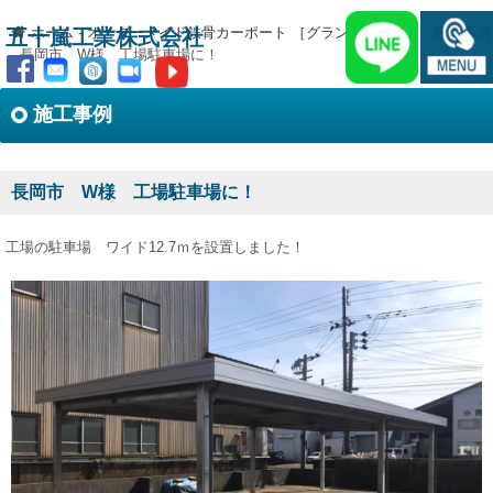
ホーム
-
オーダーメイド鉄骨カーポート ［グランガレージ］
-
施工事例
五十嵐工業株式会社
-
長岡市 W様 工場駐車場に！
施工事例
長岡市 W様 工場駐車場に！
工場の駐車場 ワイド12.7ｍを設置しました！