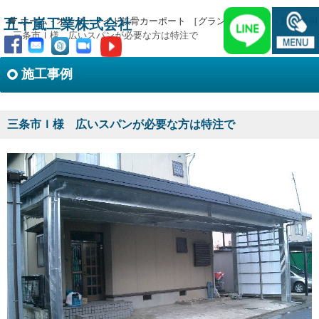
ホーム
-
オーダーメイド鉄骨カーポート ［グランガレージ］
-
施工事例
五十嵐工業株式会社
-
三条市Ｉ様 広いスパンが必要な方は特注で
施工事例
三条市Ｉ様 広いスパンが必要な方は特注で