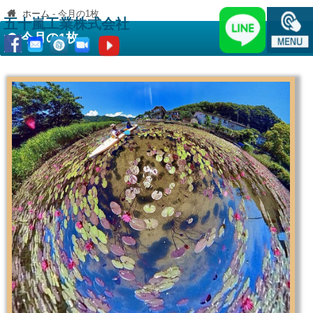
ホーム
-
今月の1枚
五十嵐工業株式会社
今月の1枚