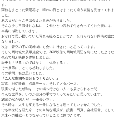
す。
雨粒をまとった紫陽花は、晴れの日とはまったく違う表情を見せてくれま
した。
あの日だからこそ出会えた景色がありました。
そんな少し常識外れな私に、文句ひとつ言わず付き合ってくれた妻には、
本当に感謝しています。
おかげで思い描いていた写真も撮ることができ、忘れられない岡崎の旅に
なりました。
次は、青空の下の岡崎城にも会いに行きたいと思っています。
そして岡崎城の展示施設では、360°映像で岡崎城周辺を鳥になったような
視点で飛ぶ映像を体験しました。
歴史を「見る」のではなく、「体験する」。
その展示に、とても感動しました。
その瞬間、私は思いました。
「こんな空間を自分もつくりたい。」
写真、360°映像、点群データ、そしてメタバース。
現実で感じた感動を、その場へ行けない人にも届けられる空間。
そんな世界を、いつか自分の手でつくってみたいと思っています。
20歳の私が選んだ「一番長い本」。
その時は、人生を変える一冊になるとは思ってもいませんでした。
でも半世紀を経た今、その単純な選択が、読書、写真、会社経営、そして
未来への挑戦へとつながっていることに気づきます。