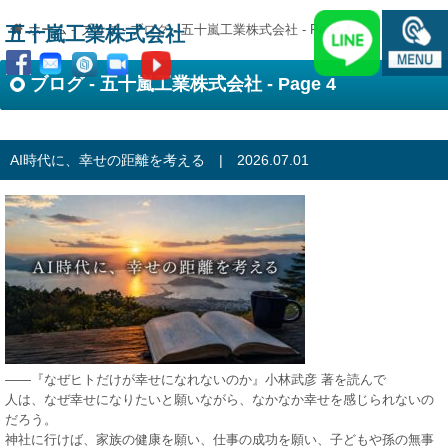
ホーム
-
ブログ
-
ブログ - 五十嵐工業株式会社 - Page 4
五十嵐工業株式会社
ブログ - 五十嵐工業株式会社 - Page 4
AI時代に、幸せの距離を考える | 2026.07.01
――『なぜヒトだけが幸せになれないのか』小林武彦 著を読んで
人は、なぜ幸せになりたいと願いながら、なかなか幸せを感じられないの
だろう。
神社に行けば、家族の健康を願い、仕事の成功を願い、子どもや孫の無事