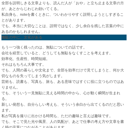
全部を説明しきる文章よりも、読んだ人が「おや」と立ち止まる文章の方
が、あとからじわじわ効いてくる。
私自身も、noteを書くときに、ついわかりやすく説明しようとしすぎるこ
とがあります。
でも、本当に大切なことは、説明ではなく、少し余白を残した言葉の中に
あるのかもしれません。
無駄の中に、文化がある
もう一つ強く残ったのは、無駄についての話です。
会社を経営していると、どうしても無駄をなくすことを考えます。
効率化、生産性、時間短縮。
それはもちろん大事です。
でも、人間の暮らしや文化まで、全部を効率だけで見てしまうと、何か大
切なものを失ってしまう気がします。
芸術も、読書も、写真も、旅も、ある意味ではすぐに役に立つものではあ
りません。
でも、そういう一見無駄に見える時間の中から、心が動く瞬間が生まれ
る。
新しい発想も、自分らしい考えも、そういう余白から出てくるのだと思い
ます。
私が写真を撮りに出かける時間も、ただの趣味と言えば趣味です。
でも、そこで見た光や風景、人の気配が、あとで仕事の考え方や文章を書
く時の言葉につながることがあります。