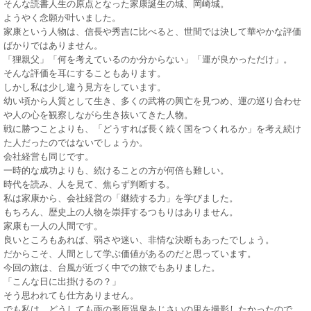
そんな読書人生の原点となった家康誕生の城、岡崎城。
ようやく念願が叶いました。
家康という人物は、信長や秀吉に比べると、世間では決して華やかな評価
ばかりではありません。
「狸親父」「何を考えているのか分からない」「運が良かっただけ」。
そんな評価を耳にすることもあります。
しかし私は少し違う見方をしています。
幼い頃から人質として生き、多くの武将の興亡を見つめ、運の巡り合わせ
や人の心を観察しながら生き抜いてきた人物。
戦に勝つことよりも、「どうすれば長く続く国をつくれるか」を考え続け
た人だったのではないでしょうか。
会社経営も同じです。
一時的な成功よりも、続けることの方が何倍も難しい。
時代を読み、人を見て、焦らず判断する。
私は家康から、会社経営の「継続する力」を学びました。
もちろん、歴史上の人物を崇拝するつもりはありません。
家康も一人の人間です。
良いところもあれば、弱さや迷い、非情な決断もあったでしょう。
だからこそ、人間として学ぶ価値があるのだと思っています。
今回の旅は、台風が近づく中での旅でもありました。
「こんな日に出掛けるの？」
そう思われても仕方ありません。
でも私は、どうしても雨の形原温泉あじさいの里を撮影したかったので