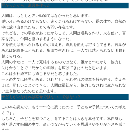
弱かったから、道具を作った
人間は、もともと強い動物ではなかったと思います。
鋭い牙があるわけでもない。速く走れるわけでもない。裸の体で、自然の
中に放り出されたら、とても弱い存在です。
けれども、その弱さがあったからこそ、人間は道具を作り、火を使い、言
葉を持ち、仲間と協力するようになった。
火を使えば食べられるものが増える。道具を使えば狩りもできる。言葉が
あれば危険を伝えられる。集団で生きれば、一人では越えられない困難も
越えられる。
人間の幸せは、一人で完結するものではなく、誰かとつながり、協力し、
助け合うことで「死からの距離」を広げてきたのだと思います。
これは会社経営にも通じる話だと感じました。
一人の力では限界がある。けれども、それぞれの得意を持ち寄り、支え合
えば、新しいことができる。人間は最初から、協力しなければ生きられな
い生き物だったのだと思います。
子どもがいなければ幸せではない、ではない？
この本を読んで、もう一つ心に残ったのは、子どもや子孫についての考え
方です。
もちろん、子どもを持つこと、育てることは大きな幸せです。私自身も、
孫と過ごす時間の中で、命がつながっていく不思議さやありがたさを感じ