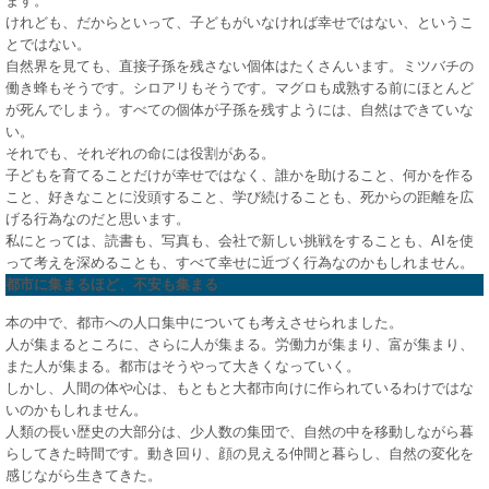
ます。
けれども、だからといって、子どもがいなければ幸せではない、というこ
とではない。
自然界を見ても、直接子孫を残さない個体はたくさんいます。ミツバチの
働き蜂もそうです。シロアリもそうです。マグロも成熟する前にほとんど
が死んでしまう。すべての個体が子孫を残すようには、自然はできていな
い。
それでも、それぞれの命には役割がある。
子どもを育てることだけが幸せではなく、誰かを助けること、何かを作る
こと、好きなことに没頭すること、学び続けることも、死からの距離を広
げる行為なのだと思います。
私にとっては、読書も、写真も、会社で新しい挑戦をすることも、AIを使
って考えを深めることも、すべて幸せに近づく行為なのかもしれません。
都市に集まるほど、不安も集まる
本の中で、都市への人口集中についても考えさせられました。
人が集まるところに、さらに人が集まる。労働力が集まり、富が集まり、
また人が集まる。都市はそうやって大きくなっていく。
しかし、人間の体や心は、もともと大都市向けに作られているわけではな
いのかもしれません。
人類の長い歴史の大部分は、少人数の集団で、自然の中を移動しながら暮
らしてきた時間です。動き回り、顔の見える仲間と暮らし、自然の変化を
感じながら生きてきた。