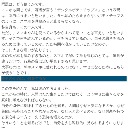
問題は、どう使うかです。
スマホも同じです。著者が言う「デジタルポテトチップス」という表現
は、本当にうまいと思いました。食べ始めたら止まらないポテトチップス
のように、スマホを見始めると止まらなくなる。
私自身も、その一人です。
ただし、スマホやAIを使っているからすべて悪い、とは言えないと思いま
す。そこで何を読んでいるのか。何を考えているのか。自分の思考を深め
るために使っているのか。ただ時間を溶かしているだけなのか。
そこに大きな違いがあります。
本の虫が本を読みすぎるのと、スマホで深い文章を読むのとでは、道具が
違うだけで、行為の質は近い場合もあると思います。
大事なのは、AIやスマホに使われるのではなく、幸せになるためにこちら
が使うことです。
幸せのために、何をするか
この本を読んで、私は改めて考えました。
これからの時代、人間はただ生きるだけではなく、どう幸せに生きるかを
真剣に考えなければならない。
自分のDNAに刻まれてきたものを知る。人間はなぜ不安になるのか。なぜ
集団から外れることを怖がるのか。なぜ人と比べるのか。なぜ財産を持つ
と安心する一方で、失う恐怖も増えるのか。
そういうことを知るだけでも、自分を少し客観的に見られるようになりま