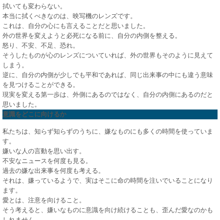
拭いても変わらない。
本当に拭くべきなのは、映写機のレンズです。
これは、自分の心にも言えることだと思いました。
外の世界を変えようと必死になる前に、自分の内側を整える。
怒り、不安、不足、恐れ。
そうしたものが心のレンズについていれば、外の世界もそのように見えて
しまう。
逆に、自分の内側が少しでも平和であれば、同じ出来事の中にも違う意味
を見つけることができる。
現実を変える第一歩は、外側にあるのではなく、自分の内側にあるのだと
思いました。
意識をどこに向けるか
私たちは、知らず知らずのうちに、嫌なものにも多くの時間を使っていま
す。
嫌いな人の言動を思い出す。
不安なニュースを何度も見る。
過去の嫌な出来事を何度も考える。
それは、嫌っているようで、実はそこに命の時間を注いでいることになり
ます。
愛とは、注意を向けること。
そう考えると、嫌いなものに意識を向け続けることも、歪んだ愛なのかも
しれません。