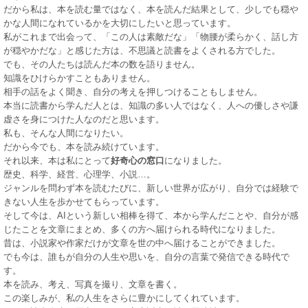
だから私は、本を読む量ではなく、本を読んだ結果として、少しでも穏や
かな人間になれているかを大切にしたいと思っています。
私がこれまで出会って、「この人は素敵だな」「物腰が柔らかく、話し方
が穏やかだな」と感じた方は、不思議と読書をよくされる方でした。
でも、その人たちは読んだ本の数を語りません。
知識をひけらかすこともありません。
相手の話をよく聞き、自分の考えを押しつけることもしません。
本当に読書から学んだ人とは、知識の多い人ではなく、人への優しさや謙
虚さを身につけた人なのだと思います。
私も、そんな人間になりたい。
だから今でも、本を読み続けています。
それ以来、本は私にとって
好奇心の窓口
になりました。
歴史、科学、経営、心理学、小説…。
ジャンルを問わず本を読むたびに、新しい世界が広がり、自分では経験で
きない人生を歩かせてもらっています。
そして今は、AIという新しい相棒を得て、本から学んだことや、自分が感
じたことを文章にまとめ、多くの方へ届けられる時代になりました。
昔は、小説家や作家だけが文章を世の中へ届けることができました。
でも今は、誰もが自分の人生や思いを、自分の言葉で発信できる時代で
す。
本を読み、考え、写真を撮り、文章を書く。
この楽しみが、私の人生をさらに豊かにしてくれています。