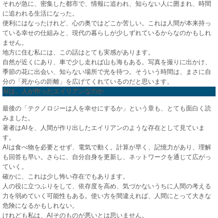
それが急に、密集した都市で、情報に追われ、知らない人に囲まれ、時間
に追われる生活になった。
便利にはなったけれど、心の奥ではどこか苦しい。これは人間が本来持っ
ている幸せの仕組みと、現代の暮らしが少しずれているからなのかもしれ
ません。
地方に住む私には、この話はとても実感があります。
自然が近くにあり、車で少し走れば山も海もある。写真を撮りに出かけ、
季節の花に出会い、知らない場所で光を待つ。そういう時間は、まさに自
分の「死からの距離」を広げてくれているのだと思います。
AIは、人が作ったエイリアンなのか
最後の「テクノロジーは人を幸せにするか」という章も、とても面白く読
みました。
著者はAIを、人間が作り出したエイリアンのような存在として見ていま
す。
AIは食べ物を必要とせず、電気で動く。計算が早く、記憶力があり、理解
も回答も早い。さらに、自分自身を更新し、ネットワークを通じて広がっ
ていく。
確かに、これは少し怖い存在でもあります。
人の役に立つふりをして、依存度を高め、気づかないうちに人間の考える
力を弱めていく可能性もある。使い方を間違えれば、人間にとって大きな
危険になるかもしれない。
けれども私は、AIそのものが悪いとは思いません。