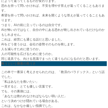
によって返ってくるものが変わります。
恐れを持って問いかければ、不安を増やす答えが返ってくることもありま
す。
希望を持って問いかければ、未来を開くような答えが返ってくることもあ
ります。
つまり、AIの前に立っているのは自分です。
AIが怖いのではなく、自分の中にある恐れが映し出されているだけなのか
もしれません。
これは、経営にも通じる話だと思いました。
AIをどう使うかは、会社の姿勢そのものを映します。
人を減らすために使うのか。
人の可能性を広げるために使うのか。
同じ道具でも、向ける意識でまったく違うものになるのだと思います。
救うという善意の危うさ
この本で一番深く考えさせられたのは、「救済のパラドックス」という話
でした。
「私はあなたを救いたい」
一見すると、とても優しい言葉です。
でも、その裏側には、
「あなたは救われなければならない弱い人だ」
という決めつけが隠れている場合がある。
これは、なかなか厳しい指摘でした。