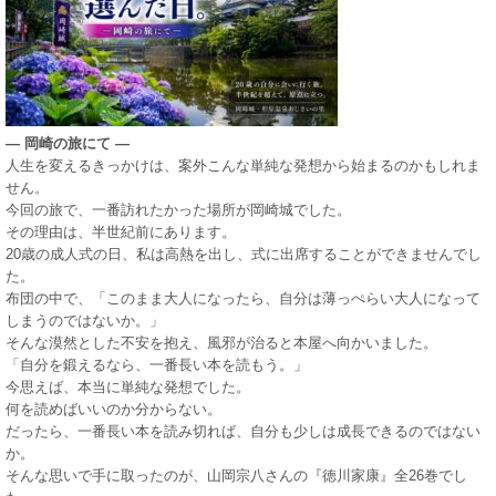
― 岡崎の旅にて ―
人生を変えるきっかけは、案外こんな単純な発想から始まるのかもしれま
せん。
今回の旅で、一番訪れたかった場所が岡崎城でした。
その理由は、半世紀前にあります。
20歳の成人式の日、私は高熱を出し、式に出席することができませんでし
た。
布団の中で、「このまま大人になったら、自分は薄っぺらい大人になって
しまうのではないか。」
そんな漠然とした不安を抱え、風邪が治ると本屋へ向かいました。
「自分を鍛えるなら、一番長い本を読もう。」
今思えば、本当に単純な発想でした。
何を読めばいいのか分からない。
だったら、一番長い本を読み切れば、自分も少しは成長できるのではない
か。
そんな思いで手に取ったのが、山岡宗八さんの『徳川家康』全26巻でし