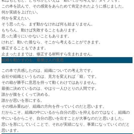
私はもともと、どちらかといえば「動いてから考える」タイプです。
この本を読んで、その感覚をあらためて肯定されたように感じました。
何か実績を上げたい。
何かを変えたい。
そう思ったら、まず動かなければ何も始まりません。
もちろん、動けば失敗することもあります。
思った通りにいかないこともあります。
けれど、動いた後なら、そこから考えることができます。
修正することもできます。
止まったままでは、修正する材料すら生まれません。
組織を動かすのも、最後は人の意思
この本で共感したのは、組織についての考え方です。
会社や組織というものは、見方を変えれば「箱」です。
その箱が勝手に意思を持って動くわけではありません。
最後に決めているのは、やはり一人ひとりの人間です。
誰かが腹をくくって決める。
誰かが思いを形にする。
その積み重ねが、組織の方向を作っていくのだと思います。
だからこそ、組織の中にいるから自分の思いを抑えるのではなく、組織の
中にいるからこそ、自分の思いを出すことが大事なのだと思いました。
思いを形にしていくことで、それが実績になり、事業になっていくのだと
思います。