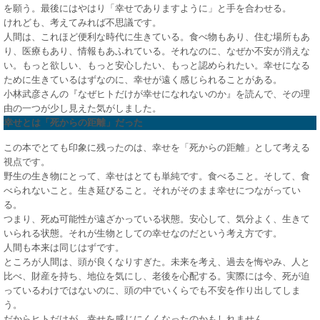
を願う。最後にはやはり「幸せでありますように」と手を合わせる。
けれども、考えてみれば不思議です。
人間は、これほど便利な時代に生きている。食べ物もあり、住む場所もあ
り、医療もあり、情報もあふれている。それなのに、なぜか不安が消えな
い。もっと欲しい、もっと安心したい、もっと認められたい。幸せになる
ために生きているはずなのに、幸せが遠く感じられることがある。
小林武彦さんの『なぜヒトだけが幸せになれないのか』を読んで、その理
由の一つが少し見えた気がしました。
幸せとは「死からの距離」だった
この本でとても印象に残ったのは、幸せを「死からの距離」として考える
視点です。
野生の生き物にとって、幸せはとても単純です。食べること。そして、食
べられないこと。生き延びること。それがそのまま幸せにつながってい
る。
つまり、死ぬ可能性が遠ざかっている状態。安心して、気分よく、生きて
いられる状態。それが生物としての幸せなのだという考え方です。
人間も本来は同じはずです。
ところが人間は、頭が良くなりすぎた。未来を考え、過去を悔やみ、人と
比べ、財産を持ち、地位を気にし、老後を心配する。実際には今、死が迫
っているわけではないのに、頭の中でいくらでも不安を作り出してしま
う。
だからヒトだけが、幸せを感じにくくなったのかもしれません。