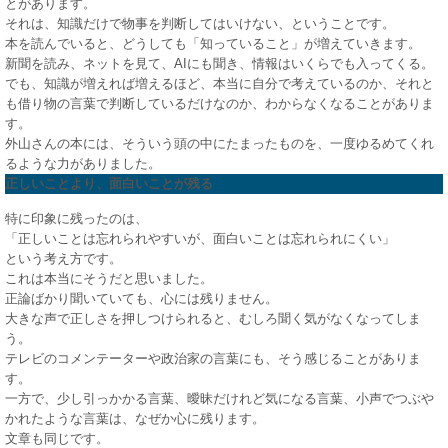
とがあります。
それは、知識だけで物事を判断してはいけない、ということです。
本を読んでいると、どうしても「知っていること」が増えていきます。
新聞を読み、ネットを見て、AIにも聞き、情報はいくらでも入ってくる。
でも、知識が増えれば増えるほど、本当に自分で考えているのか、それと
も借り物の言葉で判断しているだけなのか、わからなくなることがありま
す。
外山さんの本には、そういう頭の中にたまったものを、一度ゆるめてくれ
るような力がありました。
正しいことより、面白いことが残る
特に印象に残ったのは、
「正しいことは忘れられやすいが、面白いことは忘れられにくい」
という考え方です。
これは本当にそうだと思いました。
正論ばかり聞いていても、心には残りません。
大きな声で正しさを押しつけられると、むしろ聞く気がなくなってしま
う。
テレビのコメンテーターや政治家の言葉にも、そう感じることがありま
す。
一方で、少し引っかかる言葉、曖昧だけれど気になる言葉、小声でつぶや
かれたような言葉は、なぜか心に残ります。
文章も同じです。