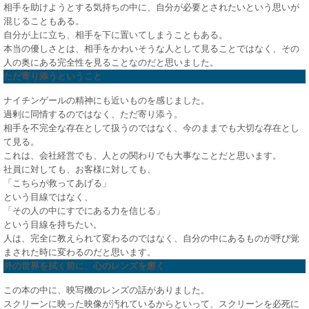
相手を助けようとする気持ちの中に、自分が必要とされたいという思いが
混じることもある。
自分が上に立ち、相手を下に置いてしまうこともある。
本当の優しさとは、相手をかわいそうな人として見ることではなく、その
人の奥にある完全性を見ることなのだと思いました。
ただ寄り添うということ
ナイチンゲールの精神にも近いものを感じました。
過剰に同情するのではなく、ただ寄り添う。
相手を不完全な存在として扱うのではなく、今のままでも大切な存在とし
て見る。
これは、会社経営でも、人との関わりでも大事なことだと思います。
社員に対しても、お客様に対しても、
「こちらが救ってあげる」
という目線ではなく、
「その人の中にすでにある力を信じる」
という目線を持ちたい。
人は、完全に教えられて変わるのではなく、自分の中にあるものが呼び覚
まされた時に変わるのだと思います。
外の世界を拭く前に、心のレンズを磨く
この本の中に、映写機のレンズの話がありました。
スクリーンに映った映像が汚れているからといって、スクリーンを必死に