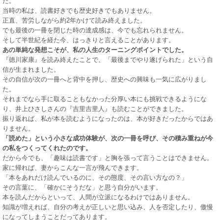
た。
当時の私は、読書好きでも歴史好きでもありません。
正直、苦労しながら約2年かけて読み終えました。
でも最後の一冊を閉じた時の達成感は、今でも忘れられません。
そして半世紀を経た今、はっきりと言えることがあります。
あの単純な発想こそが、私の人生のターニングポイントでした。
『徳川家康』を読み終えたことで、「最後までやり遂げられた」という自
信が生まれました。
その自信が次の一冊へと背中を押し、歴史への興味も一気に広がりまし
た。
それまでなら手に取ることもなかった分厚い本にも挑戦できるようにな
り、井上ひさしさんの『吉里吉里人』も読むことができました。
振り返れば、私が本を読むようになったのは、本が好きだったからではあ
りません。
「読めた」という小さな成功体験が、次の一冊を呼び、その積み重ねが今
の私をつくってくれたのです。
だから今でも、「趣味は読書です」と胸を張って言うことはできません。
家に帰れば、妻からこんな一言が飛んできます。
「本をあれだけ読んでいるのに、その態度、その言い方なの？」
その言葉に、「確かにそうだな」と思う自分がいます。
本を読んだからといって、人間が立派になるわけではありません。
知識が増えれば、自分の考えが正しいと思い込み、人を否定したり、傲慢
になってしまうことだってあります。