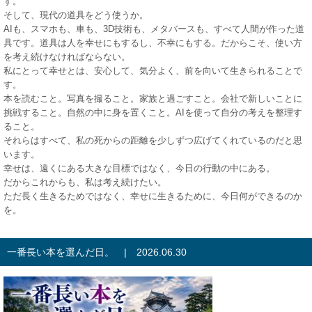
す。
そして、現代の道具をどう使うか。
AIも、スマホも、車も、3D技術も、メタバースも、すべて人間が作った道
具です。道具は人を幸せにもするし、不幸にもする。だからこそ、使い方
を考え続けなければならない。
私にとって幸せとは、安心して、気分よく、前を向いて生きられることで
す。
本を読むこと。写真を撮ること。家族と過ごすこと。会社で新しいことに
挑戦すること。自然の中に身を置くこと。AIを使って自分の考えを整理す
ること。
それらはすべて、私の死からの距離を少しずつ広げてくれているのだと思
います。
幸せは、遠くにある大きな目標ではなく、今日の行動の中にある。
だからこれからも、私は考え続けたい。
ただ長く生きるためではなく、幸せに生きるために、今日何ができるのか
を。
一番長い本を選んだ日。 | 2026.06.30