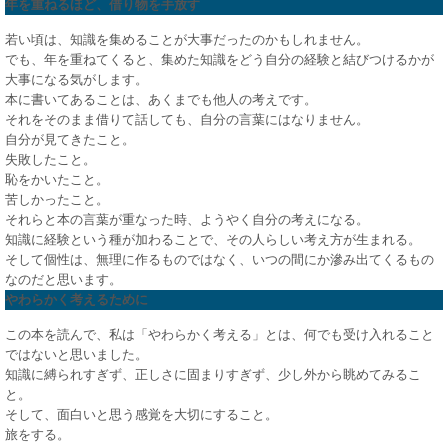
年を重ねるほど、借り物を手放す
若い頃は、知識を集めることが大事だったのかもしれません。
でも、年を重ねてくると、集めた知識をどう自分の経験と結びつけるかが
大事になる気がします。
本に書いてあることは、あくまでも他人の考えです。
それをそのまま借りて話しても、自分の言葉にはなりません。
自分が見てきたこと。
失敗したこと。
恥をかいたこと。
苦しかったこと。
それらと本の言葉が重なった時、ようやく自分の考えになる。
知識に経験という種が加わることで、その人らしい考え方が生まれる。
そして個性は、無理に作るものではなく、いつの間にか滲み出てくるもの
なのだと思います。
やわらかく考えるために
この本を読んで、私は「やわらかく考える」とは、何でも受け入れること
ではないと思いました。
知識に縛られすぎず、正しさに固まりすぎず、少し外から眺めてみるこ
と。
そして、面白いと思う感覚を大切にすること。
旅をする。